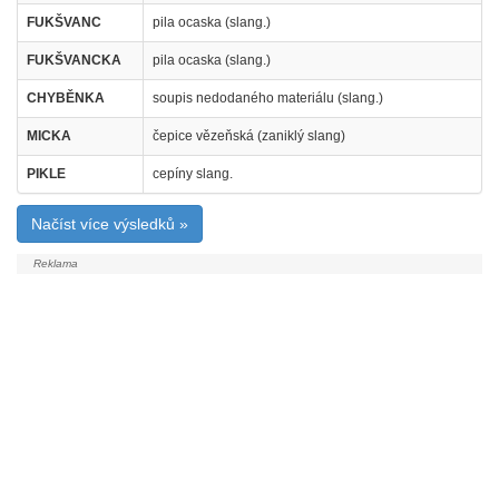
FUKŠVANC
pila ocaska (slang.)
FUKŠVANCKA
pila ocaska (slang.)
CHYBĚNKA
soupis nedodaného materiálu (slang.)
MICKA
čepice vězeňská (zaniklý slang)
PIKLE
cepíny slang.
Načíst více výsledků »