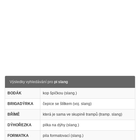
Výsledky vyhledávání pro
pi slang
BODÁK
kop špičkou (slang.)
BRIGADÝRKA
čepice se štítkem (voj. slang)
BŘÍMĚ
která je sama ve skupině trampů (tramp. slang)
DÝHOŘEZKA
pilka na dýhy (slang.)
FORMATKA
pila formatovací (slang.)