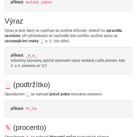
příklad:
mužské jméno
Výraz
Výraz je text, který se vyplňuje do políček křížovky. Jelikož ho
zpravidla
neznáme
, při vyhledávání se nejčastěji toto políčko využívá spolu se
zastupujícími znaky
a
(viz dále).
_
%
příklad:
_a_a_
(všechny záznamy, jejichž vpisování výraz sestává z pěti písmen, kde
2. a 4. písmeno je "a")
(podtržítko)
_
Operátorem
se nahradí
právě jedno
neznáme písmeno.
_
příklad:
Pr_ha
(procento)
%