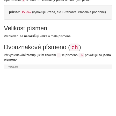
Operátorem
se nahradí
libovolný počet
neznámých písmen.
%
príklad:
(vyhovuje Praha, ale i Prabarva, Pracela a podobne)
Pra%a
Velikost písmen
Při hledání se
nerozlišují
velká a malá písmena.
Dvouznakové písmeno (
)
ch
Při vyhledávání zastupujícím znakem
se písmeno
považuje za
jedno
_
ch
písmeno
.