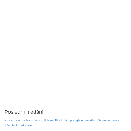
Poslední hledání
soucet zast
na levou
obrus
libit se
žilka l
pivo p anglicky
tocyklov
Smrtelná nemoc
žďar
kó Uzbekistánu