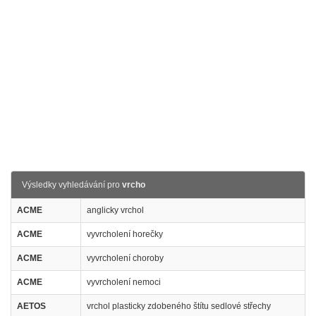
Výsledky vyhledávání pro
vrcho
ACME
anglicky vrchol
ACME
vyvrcholení horečky
ACME
vyvrcholení choroby
ACME
vyvrcholení nemoci
AETOS
vrchol plasticky zdobeného štítu sedlové střechy