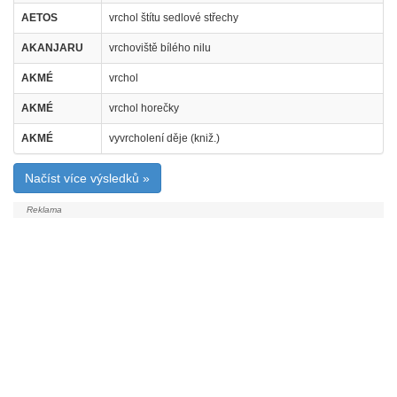
AETOS
vrchol štítu sedlové střechy
AKANJARU
vrchoviště bílého nilu
AKMÉ
vrchol
AKMÉ
vrchol horečky
AKMÉ
vyvrcholení děje (kniž.)
Načíst více výsledků »