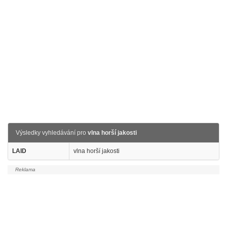
Výsledky vyhledávání pro
vlna horší jakosti
LAID
vlna horší jakosti