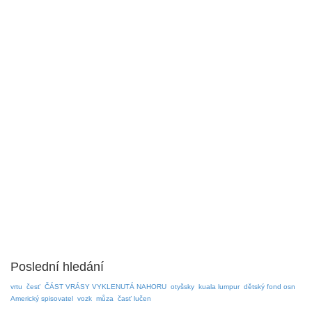
Poslední hledání
vrtu
česť
ČÁST VRÁSY VYKLENUTÁ NAHORU
otyšsky
kuala lumpur
dětský fond osn
Americký spisovatel
vozk
můza
časť lučen