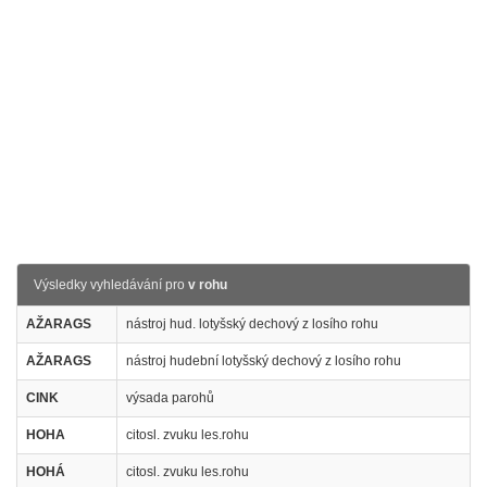
Výsledky vyhledávání pro
v rohu
AŽARAGS
nástroj hud. lotyšský dechový z losího rohu
AŽARAGS
nástroj hudební lotyšský dechový z losího rohu
CINK
výsada parohů
HOHA
citosl. zvuku les.rohu
HOHÁ
citosl. zvuku les.rohu