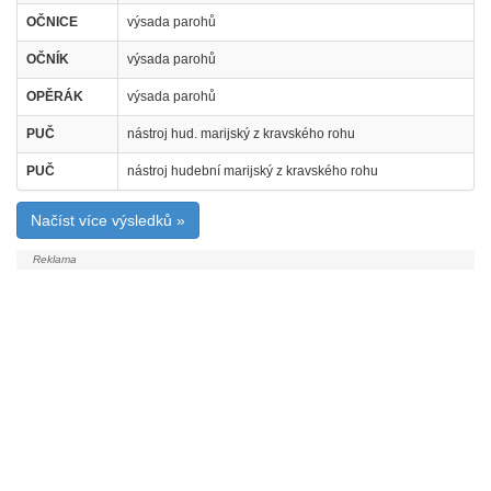
OČNICE
výsada parohů
OČNÍK
výsada parohů
OPĚRÁK
výsada parohů
PUČ
nástroj hud. marijský z kravského rohu
PUČ
nástroj hudební marijský z kravského rohu
Načíst více výsledků »