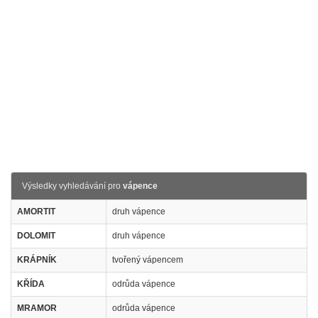
Výsledky vyhledávání pro
vápence
AMORTIT
druh vápence
DOLOMIT
druh vápence
KRÁPNÍK
tvořený vápencem
KŘÍDA
odrůda vápence
MRAMOR
odrůda vápence