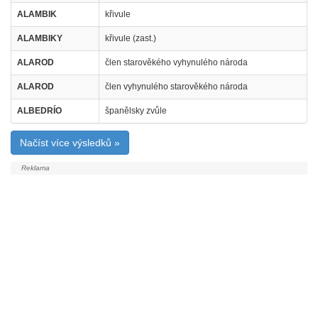
ALAMBIK
křivule
ALAMBIKY
křivule (zast.)
ALAROD
člen starověkého vyhynulého národa
ALAROD
člen vyhynulého starověkého národa
ALBEDRÍO
španělsky zvůle
Načíst více výsledků »