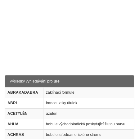
Výsledky vyhledávání pro
uľe
ABRAKADABRA
zaklínací formule
ABRI
francouzsky útulek
ACETYLÉN
azulen
AHUA
bobule východoindická poskytující žlutou barvu
ACHRAS
bobule středoamerického stromu