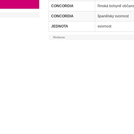
CONCORDIA
římská bohyně občans
CONCORDIA
španělsky svornost
JEDNOTA
svornost