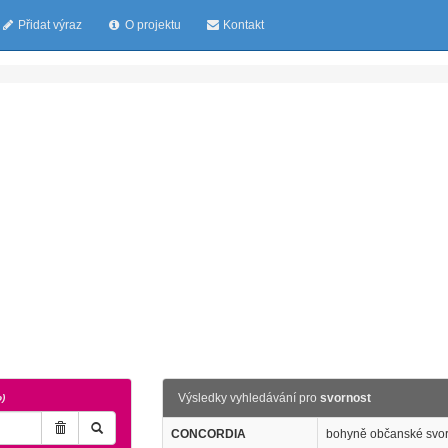
Přidat výraz
O projektu
Kontakt
Výsledky vyhledávání pro
svornost
o)
CONCORDIA
bohyně občanské svor