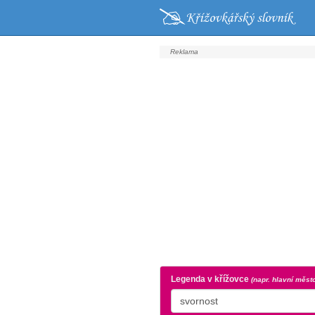
Legenda v křížovce
(napr. hlavní měst