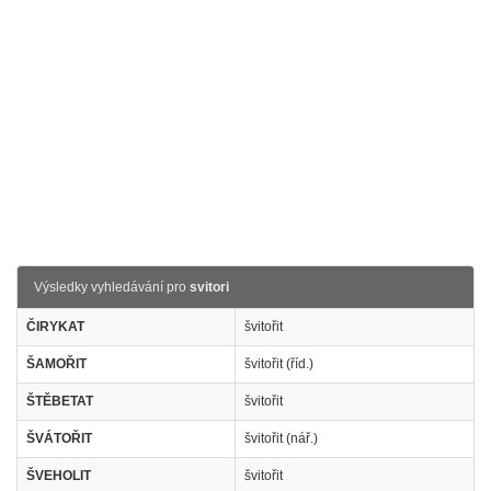
Výsledky vyhledávání pro
svitori
ČIRYKAT
švitořit
ŠAMOŘIT
švitořit (říd.)
ŠTĚBETAT
švitořit
ŠVÁTOŘIT
švitořit (nář.)
ŠVEHOLIT
švitořit