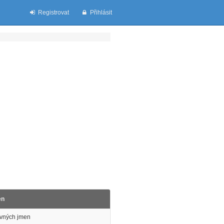
Registrovat
Přihlásit
en
avných jmen