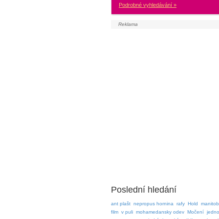
Podrobné vyhledávání »
Poslední hledání
ant plašt
nepropus hornina
rafy
Hold
manito
film
v puli
mohamedansky odev
Močení
jedn