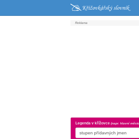
Legenda v křížovce
(napr. hlavní měst