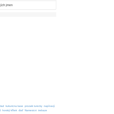
vných jmen
klad
kukuricna kase
prozaik turecky
napínavý
š
horský křítek
ďatľ
Namesicni
trebaze