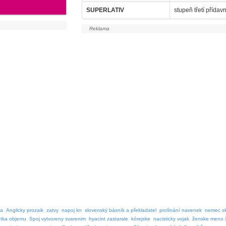
SUPERLATIV
stupeň třetí přída
ba
Anglicky prozaik
zatvy
napoj kn
slovenský básník a překladatel
prolínání navenek
nemec s
otka objemu
Spoj vytvoreny svarenim
hyacint zastarale
kórejske
nacisticky vojak
ženske meno 