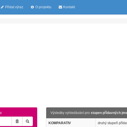
Přidat výraz
O projektu
Kontakt
Výsledky vyhledávání pro
stupen přídavných jm
o)
KOMPARATIV
druhý stupeň příd