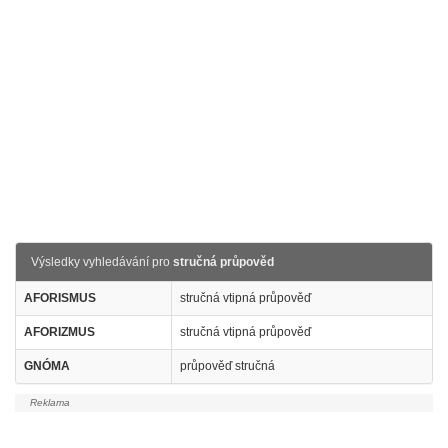
Výsledky vyhledávání pro
stručná průpověd
AFORISMUS
stručná vtipná průpověď
AFORIZMUS
stručná vtipná průpověď
GNÓMA
průpověď stručná