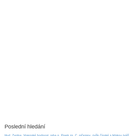
Poslední hledání
Hud. Zvolna
Vojenské hodnost
ryba n
Prvek zn. C
ničemny
zvíře čínské s lidskou tváří