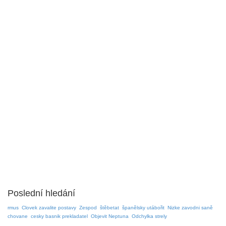
Poslední hledání
rmus
Clovek zavalite postavy
Zespod
štěbetat
španělsky utábořit
Nizke zavodni saně
chovane
cesky basnik prekladatel
Objevit Neptuna
Odchylka strely