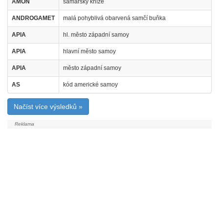
AMON
samarský kníže
ANDROGAMET
malá pohyblivá obarvená samčí buňka
APIA
hl. město západní samoy
APIA
hlavní město samoy
APIA
město západní samoy
AS
kód americké samoy
Načíst více výsledků »