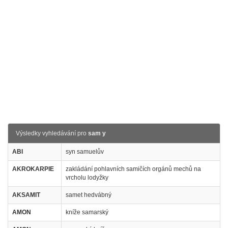
Výsledky vyhledávání pro
sam y
ABI
syn samuelův
AKROKARPIE
zakládání pohlavních samičích orgánů mechů na
vrcholu lodyžky
AKSAMIT
samet hedvábný
AMON
kníže samarský