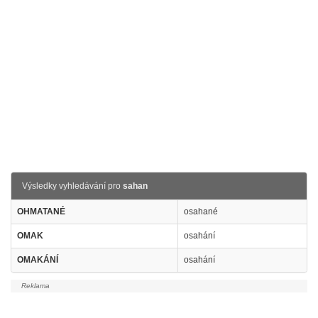
Výsledky vyhledávání pro
sahan
OHMATANÉ
osahané
OMAK
osahání
OMAKÁNÍ
osahání