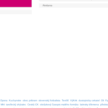
Dysna
Kuchynske
obec pribram
slovenský fotbalista
Textílií
VýKrik
dustojnicky cekatel
Oli
Fy
Mhl
tarořecký zhýralec
Ceská CK
obrázkový časopis malého formátu
latinsky břemena
předsta