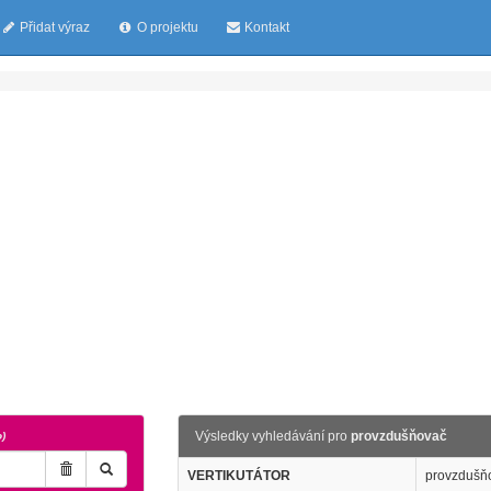
Přidat výraz
O projektu
Kontakt
Výsledky vyhledávání pro
provzdušňovač
o)
VERTIKUTÁTOR
provzdušňo