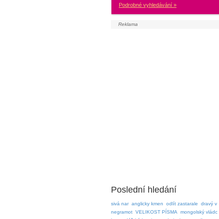
Podrobné vyhledávání »
Poslední hledání
sivá nar
anglicky kmen
odlít zastarale
dravý v
negramot
VELIKOST PÍSMA
mongolský vládc