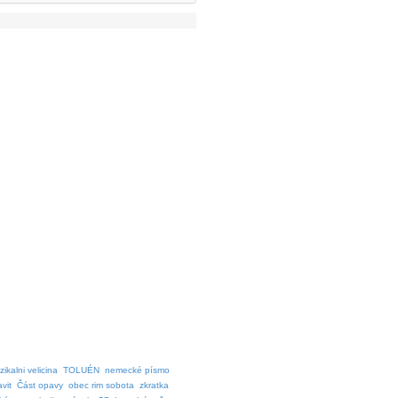
zikalni velicina
TOLUÉN
nemecké písmo
vit
Část opavy
obec rim sobota
zkratka