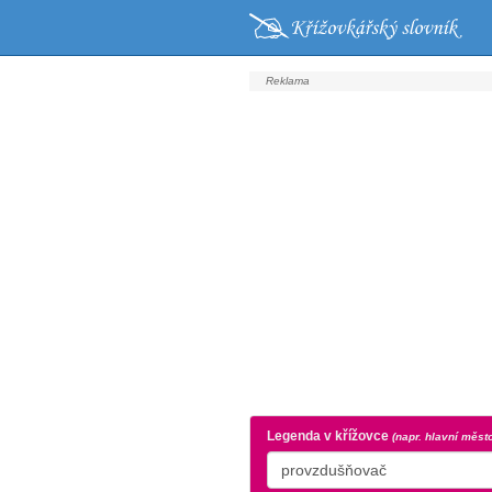
Legenda v křížovce
(napr. hlavní měst