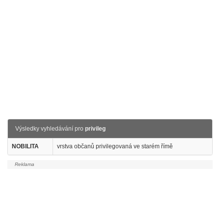
Výsledky vyhledávání pro
privileg
NOBILITA
vrstva občanů privilegovaná ve starém římě