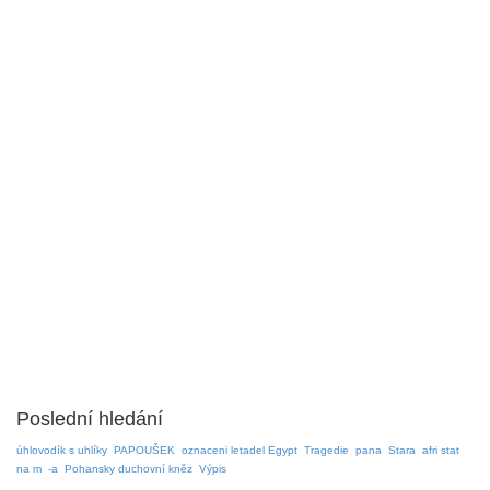
Poslední hledání
úhlovodík s uhlíky
PAPOUŠEK
oznaceni letadel Egypt
Tragedie
pana
Stara
afri stat
na m
-a
Pohansky duchovní kněz
Výpis