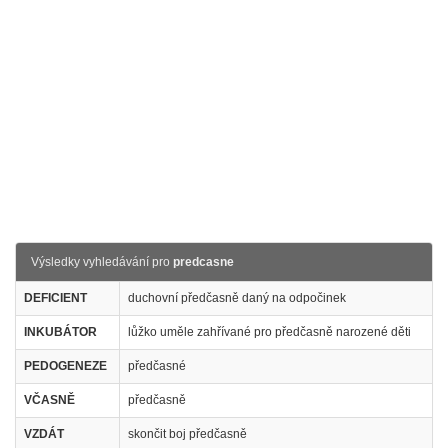
Výsledky vyhledávání pro
predcasne
DEFICIENT
duchovní předčasně daný na odpočinek
INKUBÁTOR
lůžko uměle zahřívané pro předčasně narozené děti
PEDOGENEZE
předčasné
VČASNĚ
předčasně
VZDÁT
skončit boj předčasně