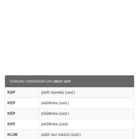
Výsledky vyhledávání pro
plast zast
KEP
plášť dámský (zast.)
KEP
pláštěnka (zast.)
KÉP
pláštěnka (zast.)
KEP
pláštěnka (zast)
KLOK
plášť bez rukávů (zast.)