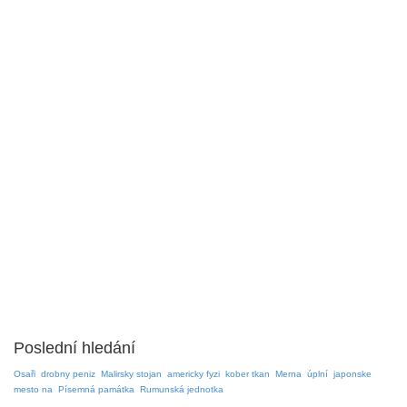
Poslední hledání
Osaři
drobny peniz
Malirsky stojan
americky fyzi
kober tkan
Merna
úplní
japonske
mesto na
Písemná památka
Rumunská jednotka