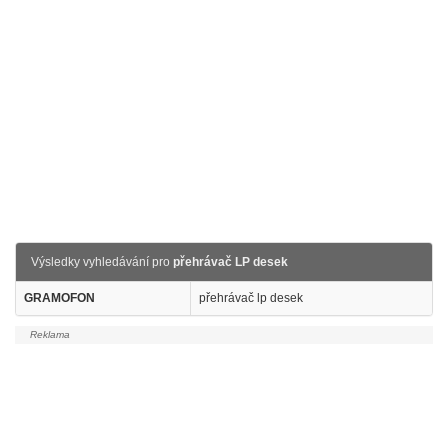
Výsledky vyhledávání pro
přehrávač LP desek
GRAMOFON
přehrávač lp desek