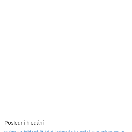
Poslední hledání
osudové zna
Asijsky sokolík
švihat
bavlnena tkanina
matka kristova
ruda manganova