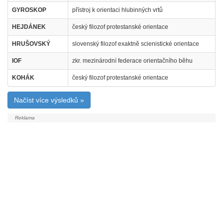
GYROSKOP
přístroj k orientaci hlubinných vrtů
HEJDÁNEK
český filozof protestanské orientace
HRUŠOVSKÝ
slovenský filozof exaktně scienistické orientace
IOF
zkr. mezinárodní federace orientačního běhu
KOHÁK
český filozof protestanské orientace
Načíst více výsledků »