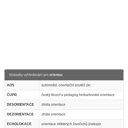
Výsledky vyhledávání pro
orientac
AOS
automobil. orientační soutěž zkr.
ČUPR
český filozof a pedagog herbartovské orientace
DESORIENTACE
ztráta orientace
DEZORIENTACE
ztráta orientace
ECHOLOKACE
orientace některých živočichů (netopýr