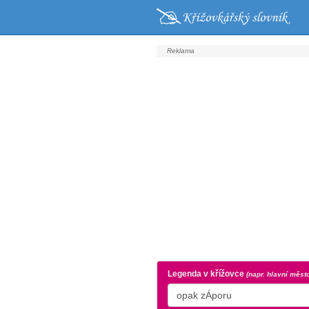
Legenda v křížovce
(napr. hlavní měst