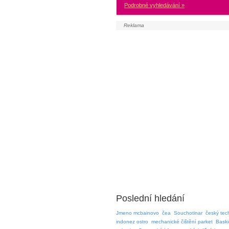
Podrobné vyhledávání »
Poslední hledání
Jmeno mcbainovo
čea
Souchotinar
český tec
indonez ostro
mechanické čištění parket
Baski