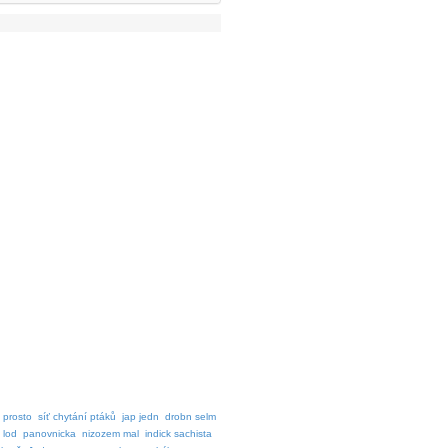
 prosto
síť chytání ptáků
jap jedn
drobn selm
 lod
panovnicka
nizozem mal
indick sachista