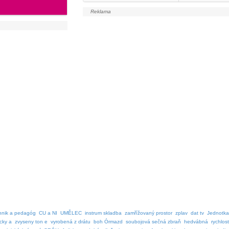
hnik a pedagóg
CU a NI
UMĚLEC
instrum skladba
zamřížovaný prostor
zplav
dat tv
Jednotka
cky a
zvyseny ton e
vyrobená z drátu
boh Órmazd
soubojová sečná zbraň
hedvábná
rychlost