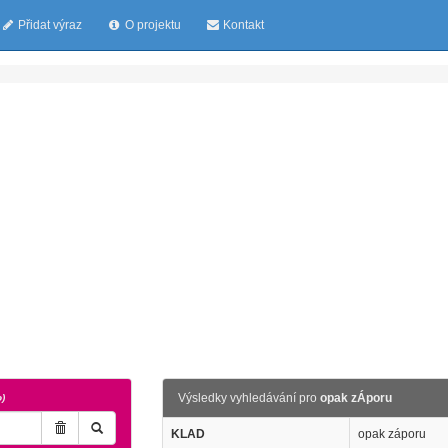
Přidat výraz
O projektu
Kontakt
Výsledky vyhledávání pro
opak zÁporu
o)
KLAD
opak záporu