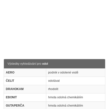
Výsledky vyhledávání pro
odol
AERO
podnik v odolené vodě
ČELIT
odolávat
DRAHOKAM
rhodolit
EBONIT
hmota odolná chemikáliím
GUTAPERČA
hmota odolná chemikáliím