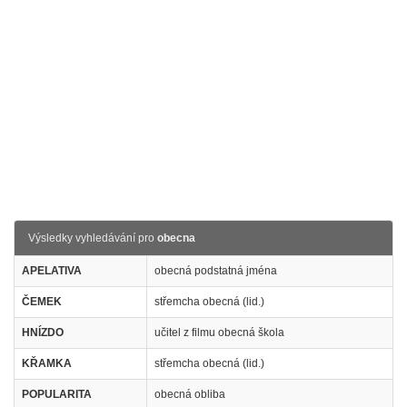
Výsledky vyhledávání pro
obecna
APELATIVA
obecná podstatná jména
ČEMEK
střemcha obecná (lid.)
HNÍZDO
učitel z filmu obecná škola
KŘAMKA
střemcha obecná (lid.)
POPULARITA
obecná obliba