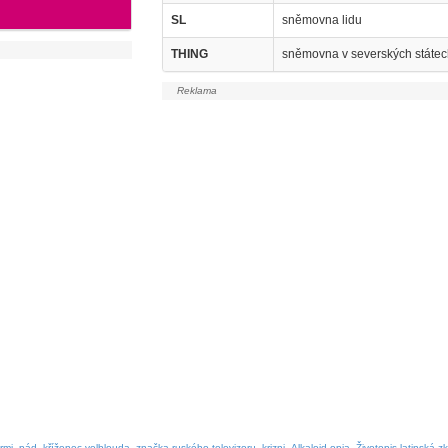
SL
sněmovna lidu
THING
sněmovna v severských státe
rmi
pád
kříženec velblouda
značka ruského televizoru
krizni
Alkaloid opia
Životopis latinská z