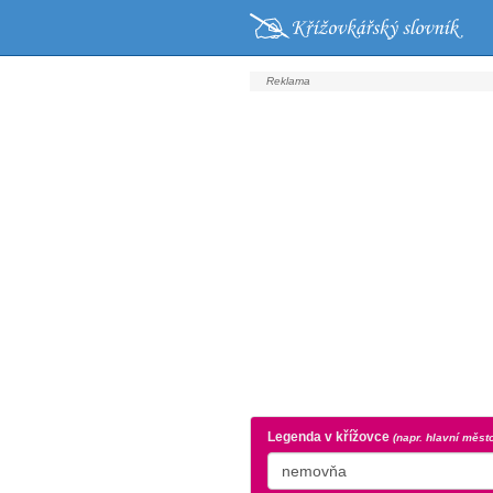
Legenda v křížovce
(napr. hlavní měst