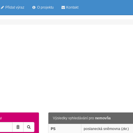
Přidat výraz
O projektu
Kontakt
Výsledky vyhledávání pro
nemovňa
o)
PS
poslanecká sněmovna (zkr.)