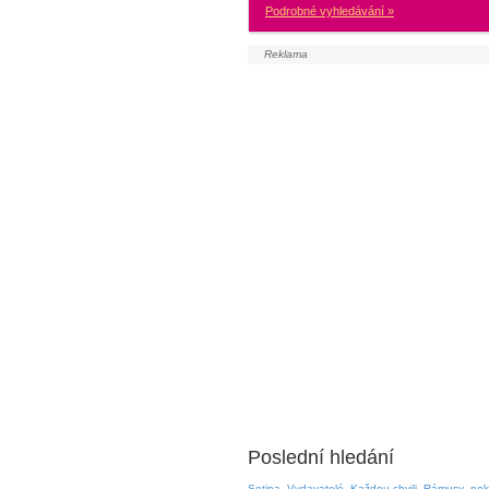
Podrobné vyhledávání »
Poslední hledání
Setina
Vydavatelé
Každou chvili
Rámusy
nek