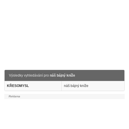
Výsledky vyhledávání pro
náš bájný kníže
KŘESOMYSL
náš bájný kníže