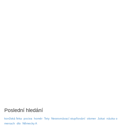
Poslední hledání
konžská řeka
pociva
homér
Tety
Nesrovnávací stupňování
olomer
Jukat
náuka o
menach
dlo
Německy A