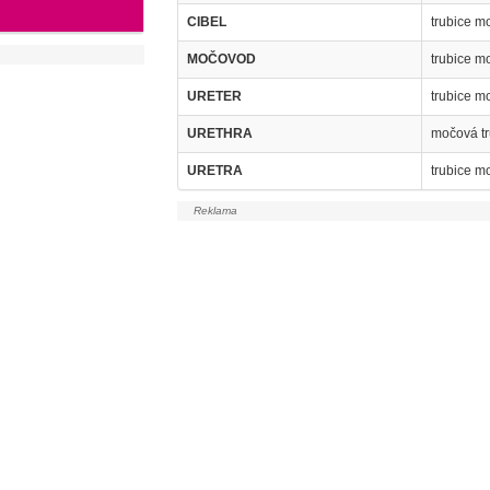
CIBEL
trubice m
MOČOVOD
trubice m
URETER
trubice m
URETHRA
močová tr
URETRA
trubice m