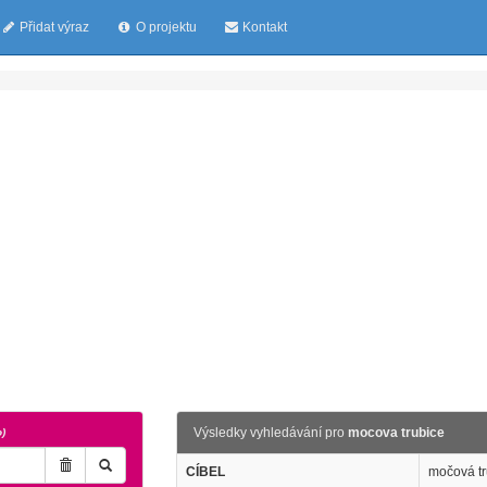
Přidat výraz
O projektu
Kontakt
Výsledky vyhledávání pro
mocova trubice
o)
CÍBEL
močová tr