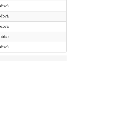
očová
očová
očová
ubice
očová