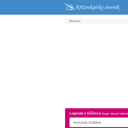
Legenda v křížovce
(napr. hlavní měst