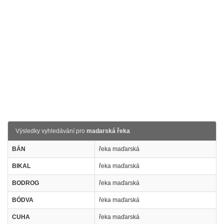
Výsledky vyhledávání pro
madarská řeka
BÁN
řeka maďarská
BIKAL
řeka maďarská
BODROG
řeka maďarská
BÓDVA
řeka maďarská
CUHA
řeka maďarská