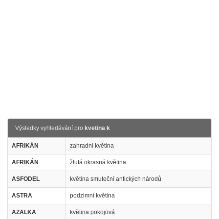
Výsledky vyhledávání pro
kvetina k
AFRIKÁN
zahradní květina
AFRIKÁN
žlutá okrasná květina
ASFODEL
květina smuteční antických národů
ASTRA
podzimní květina
AZALKA
květina pokojová