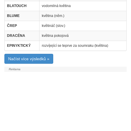
BLATOUCH
vodomilná květina
BLUME
květina (něm.)
ČREP
květináč (slov.)
DRACÉNA
květina pokojová
EPINYKTICKÝ
rozvíjející se teprve za soumraku (květina)
Načíst více výsledků »