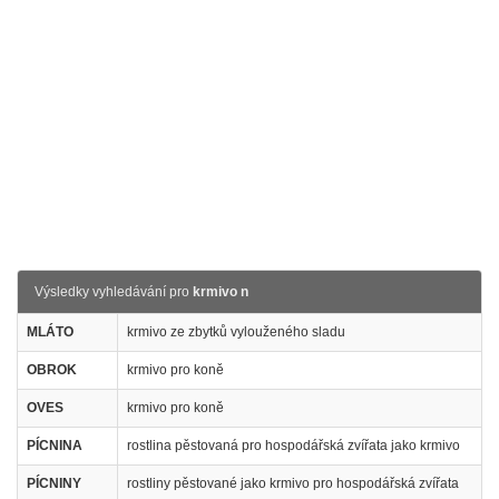
Výsledky vyhledávání pro
krmivo n
MLÁTO
krmivo ze zbytků vylouženého sladu
OBROK
krmivo pro koně
OVES
krmivo pro koně
PÍCNINA
rostlina pěstovaná pro hospodářská zvířata jako krmivo
PÍCNINY
rostliny pěstované jako krmivo pro hospodářská zvířata