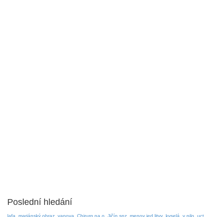
Poslední hledání
lafa
mariánský obraz
vanova
Chirurg na o
Jičín spz
menov jed litvy
kyselá
v pilo
uct