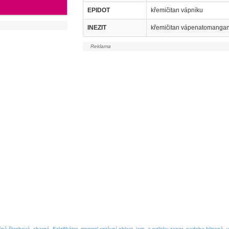
EPIDOT
křemičitan vápníku
INEZIT
křemičitan vápenatomangan
čná škrobová
chargé
Falzifikátor
mongol správní oblast
jarn
a nglicky zapor
nadoba hlinená
v