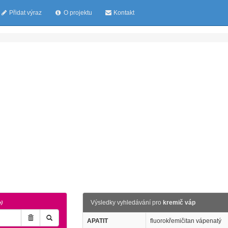
Přidat výraz
O projektu
Kontakt
Výsledky vyhledávání pro
kremič váp
o)
APATIT
fluorokřemičitan vápenatý