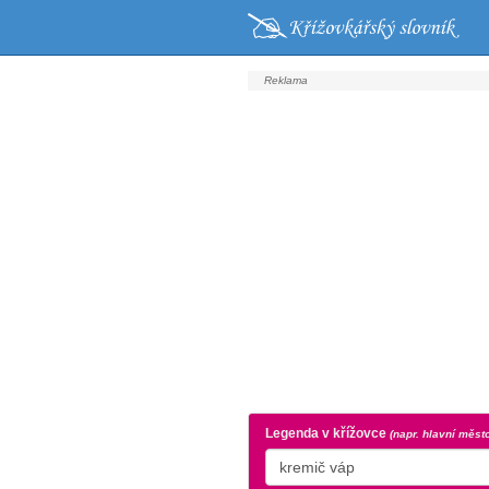
Legenda v křížovce
(napr. hlavní měst