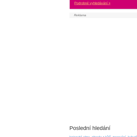
Podrobné vyhledávání »
Poslední hledání
lasicovitá elma
ohrada z kůlů
trasování
kukuri