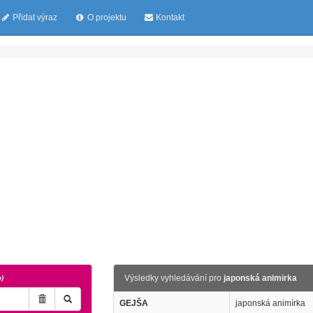
Přidat výraz
O projektu
Kontakt
Výsledky vyhledávání pro
japonská animirka
o)
GEJŠA
japonská animírka