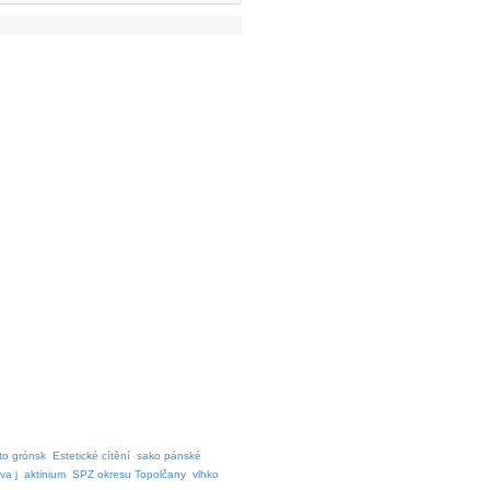
to grónsk
Estetické cítění
sako pánské
va j
aktinium
SPZ okresu Topolčany
vlhko