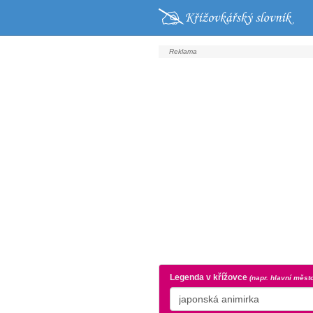
Legenda v křížovce
(napr. hlavní měst