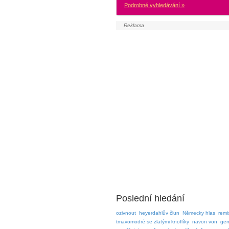
Podrobné vyhledávání »
Poslední hledání
ozivnout
heyerdahlův člun
Německy hlas
remi
tmavomodré se zlatými knoflíky
navon von
ger