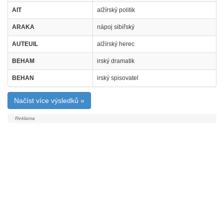
AIT
alžírský politik
ARAKA
nápoj sibiřský
AUTEUIL
alžírský herec
BEHAM
irský dramatik
BEHAN
irský spisovatel
Načíst více výsledků »