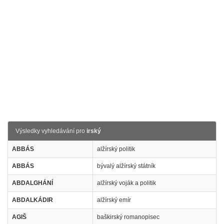
Výsledky vyhledávání pro
irský
ABBÁS
alžírský politik
ABBÁS
bývalý alžírský státník
ABDALGHÁNÍ
alžírský voják a politik
ABDALKÁDIR
alžírský emír
AGIŠ
baškirský romanopisec