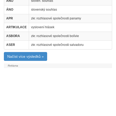
ÁNO
sloven. souhlas
ÁNO
slovenský souhlas
APR
zkr. rozhlasové společnosti panamy
ARTIKULACE
vyslovení hlásek
ASBORA
zkr. rozhlasové společnosti bolívie
ASER
zkr. rozhlasové společnosti salvadoru
Načíst více výsledků »