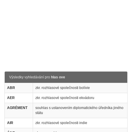
Výsledky vyhledávání pro
hlas ove
ABR
zkr. rozhlasové společnosti bolívie
AER
zkr. rozhlasové společnosti ekvádoru
AGRÉMENT
souhlas s ustanovením diplomatického úředníka jiného
státu
AIR
zkr. rozhlasové společnosti indie