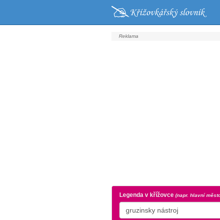
Legenda v křížovce
(napr. hlavní měst