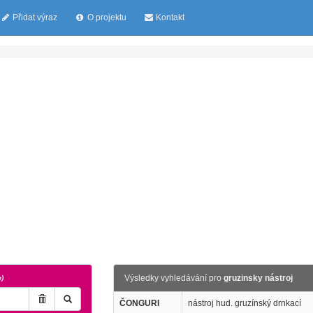
Přidat výraz
O projektu
Kontakt
Výsledky vyhledávání pro
gruzinsky nástroj
o)
ČONGURI
nástroj hud. gruzínský drnkací