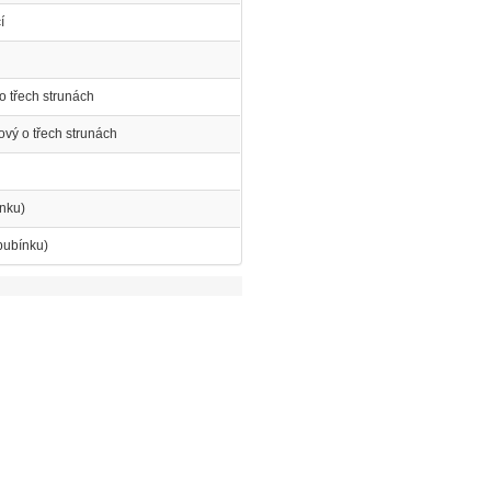
í
o třech strunách
ový o třech strunách
ínku)
bubínku)