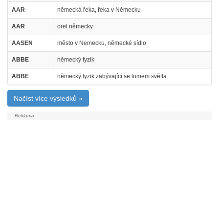
AAR
německá řeka, řeka v Německu
AAR
orel německy
AASEN
město v Nemecku, německé sídlo
ABBE
německý fyzik
ABBE
německý fyzik zabývající se lomem světla
Načíst více výsledků »