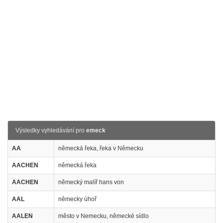
Výsledky vyhledávání pro
emeck
AA
německá řeka, řeka v Německu
AACHEN
německá řeka
AACHEN
německý malíř hans von
AAL
německy úhoř
AALEN
město v Nemecku, německé sídlo