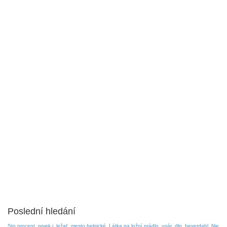
Poslední hledání
Sto procent
prvek j
ležať
mesto belgické
Látka na ložní prádlo
usár
dln
heyerdahl
Nie