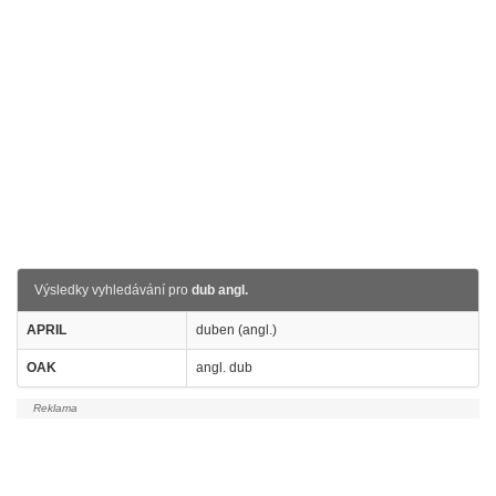
Výsledky vyhledávání pro
dub angl.
APRIL
duben (angl.)
OAK
angl. dub