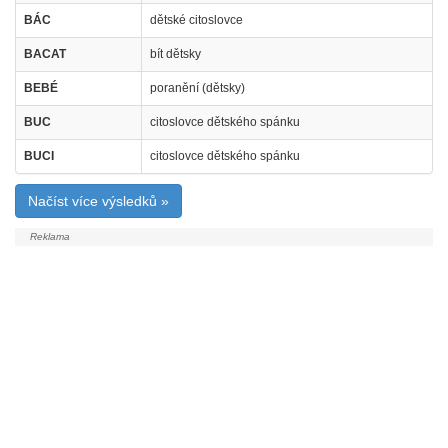
BÁC
dětské citoslovce
BACAT
bít dětsky
BEBÉ
poranění (dětsky)
BUC
citoslovce dětského spánku
BUCI
citoslovce dětského spánku
Načíst více výsledků »