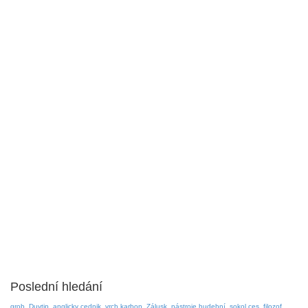
Poslední hledání
grob
Duvtip
anglicky cednik
vrch karbon
Zálusk
nástroje hudební
sokol ces
filozof