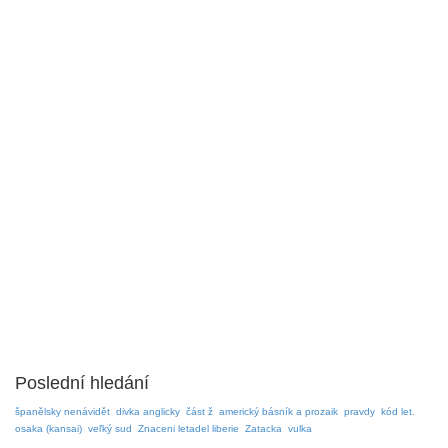
Poslední hledání
španělsky nenávidět
divka anglicky
část ž
americký básník a prozaik
pravdy
kód let.
osaka (kansai)
veľký sud
Znaceni letadel liberie
Zatacka
vulka