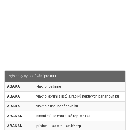
Výsledky vyhledávání pro
ak t
ABAKA
vlákno rostlinné
ABAKA
vlákno textilní z listů a řapíků některých banánovníků
ABAKA
vlákno z listů banánovníku
ABAKAN
hlavní město chakaské rep. v rusku
ABAKAN
přístav ruska v chakaské rep.