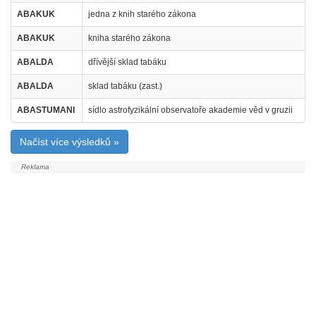
ABAKUK
jedna z knih starého zákona
ABAKUK
kniha starého zákona
ABALDA
dřívější sklad tabáku
ABALDA
sklad tabáku (zast.)
ABASTUMANI
sídlo astrofyzikální observatoře akademie věd v gruzii
Načíst více výsledků »