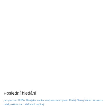
Poslední hledání
per procura
HUBA
liberijska
astika
nadprirozena bytost
Krátký filmový záběr
konverze
britsky ostrov na r
alelomorf
ropický