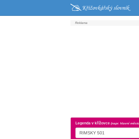
Legenda v křížovce
(napr. hlavní měst