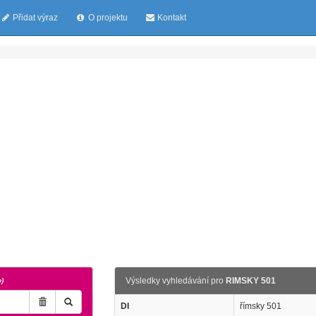
Přidat výraz
O projektu
Kontakt
Výsledky vyhledávání pro
RIMSKY 501
o)
DI
římsky 501