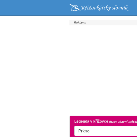
Legenda v křížovce
(napr. hlavní měst