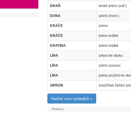
DRAŇ
tenké prkno (nář.)
DUNA
prkno (horn.)
KRÁČE
prkno
KRÁČE
prkno krátké
KRATINA
prkno krátké
LÍHA
prkno ke skoku
LÍHA
prkno povozu
LÍHA
prkno pružné ke sk
SIFRON
krejčířské žehlicí pr
Načíst více výsledků »