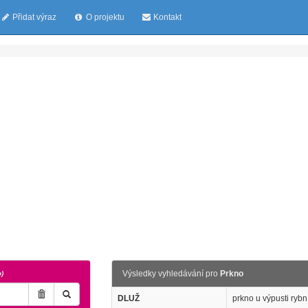
Přidat výraz
O projektu
Kontakt
Výsledky vyhledávání pro
Prkno
o)
DLUŽ
prkno u výpusti rybn