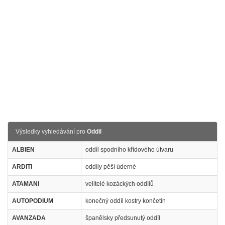
Výsledky vyhledávání pro
Oddil
ALBIEN
oddíl spodního křídového útvaru
ARDITI
oddíly pěší úderné
ATAMANI
velitelé kozáckých oddílů
AUTOPODIUM
konečný oddíl kostry končetin
AVANZADA
španělsky předsunutý oddíl