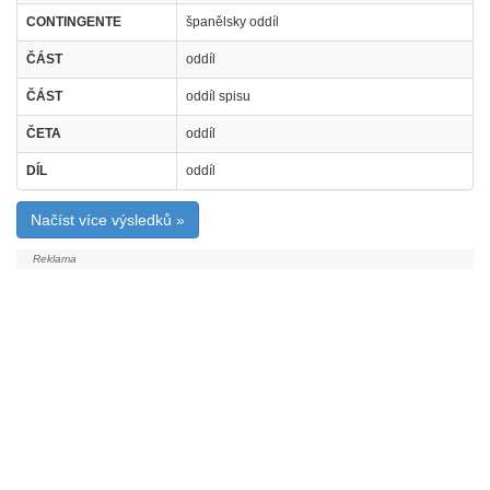
CONTINGENTE
španělsky oddíl
ČÁST
oddíl
ČÁST
oddíl spisu
ČETA
oddíl
DÍL
oddíl
Načíst více výsledků »