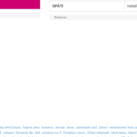
SPÁTI
nebdí
mety téhož bodu
hájová ylina
kvasena
drevak
skosi
uzbekistán kod
Zdraví
mezinárodní kód u
ě
vzkypel
Domacky ilja
Ibid
autobus na O
Porážka v boxu
Zčásti odejmuté
krest laska
hlavní