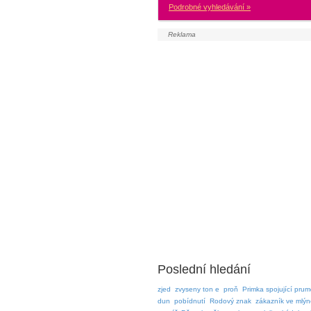
Podrobné vyhledávání »
Poslední hledání
zjed
zvyseny ton e
proň
Primka spojující pru
dun
pobídnutí
Rodový znak
zákazník ve mlýn