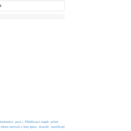
ti
zbekistánu
pera )
Přibližovací maják
prítok
 město karnutů u řeky ligeru
dudváh
starořecký