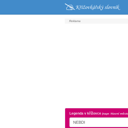
Legenda v křížovce
(napr. hlavní měst