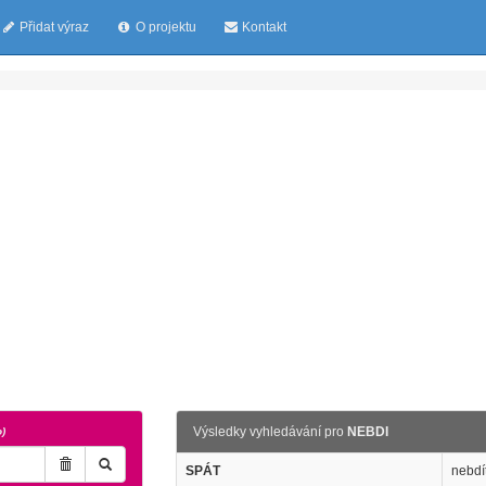
Přidat výraz
O projektu
Kontakt
Výsledky vyhledávání pro
NEBDI
o)
SPÁT
nebdí