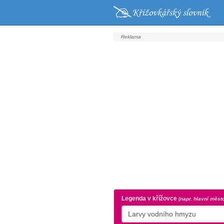
Legenda v křížovce
(napr. hlavní měst