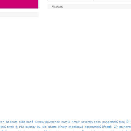
ední hodnost
sídlo honš
turecky poverenec
norník
Kmotr
seversky epos
polygrafický stroj
ŠP
lický otrok
6. Pád latinsky
ky.
Bicí nástroj čínsky
chaplinová
diplomatický ůředník
Žír
pruhova