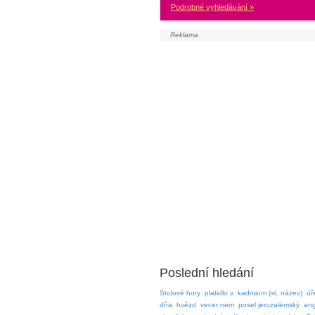
Podrobné vyhledávání »
Poslední hledání
Stolové hory
platidlo v
kadmium (st. název)
úř
dňa
hvězd
vecer nem
posel jeruzalémský
ang