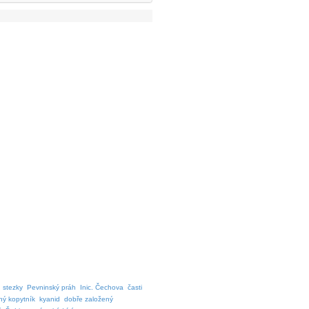
stezky
Pevninský práh
Inic. Čechova
časti
ný kopytník
kyanid
dobře založený