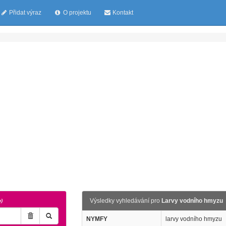
Přidat výraz
O projektu
Kontakt
Výsledky vyhledávání pro
Larvy vodního hmyzu
o)
NYMFY
larvy vodního hmyzu